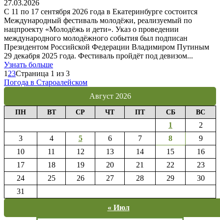
27.03.2026
С 11 по 17 сентября 2026 года в Екатеринбурге состоится
Международный фестиваль молодёжи, реализуемый по
нацпроекту «Молодёжь и дети». Указ о проведении
международного молодёжного события был подписан
Президентом Российской Федерации Владимиром Путиным
29 декабря 2025 года. Фестиваль пройдёт под девизом...
Узнать больше
1
2
3
Страница 1 из 3
Погода в Староалейском
Август 2026
ПН
ВТ
СР
ЧТ
ПТ
СБ
ВС
1
2
3
4
5
6
7
8
9
10
11
12
13
14
15
16
17
18
19
20
21
22
23
24
25
26
27
28
29
30
31
« Июл