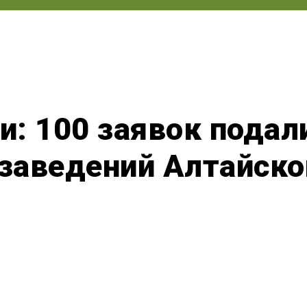
: 100 заявок подал
аведений Алтайског