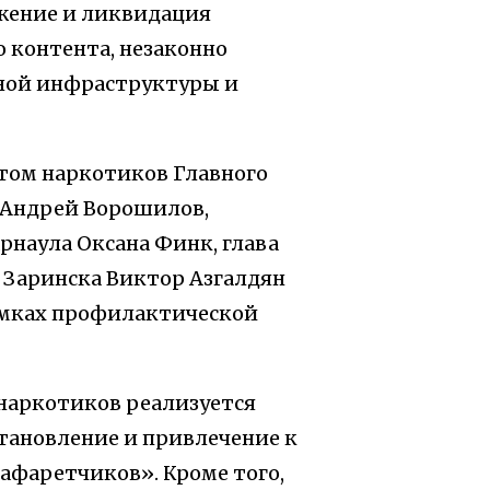
жение и ликвидация
 контента, незаконно
ной инфраструктуры и
том наркотиков Главного
 Андрей Ворошилов,
рнаула Оксана Финк, глава
 Заринска Виктор Азгалдян
амках профилактической
 наркотиков реализуется
становление и привлечение к
афаретчиков». Кроме того,