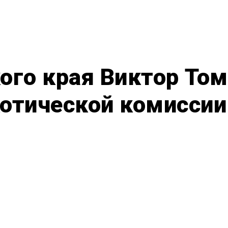
ого края Виктор То
котической комиссии