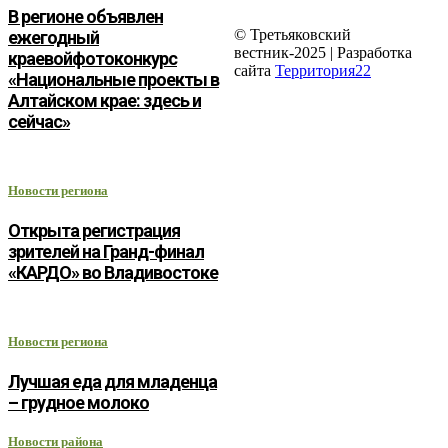
В регионе объявлен
© Третьяковский
ежегодный
вестник-2025 | Разработка
краевойфотоконкурс
сайта
Территория22
«Национальные проекты в
Алтайском крае: здесь и
сейчас»
Новости региона
Открыта регистрация
зрителей на Гранд-финал
«КАРДО» во Владивостоке
Новости региона
Лучшая еда для младенца
– грудное молоко
Новости района