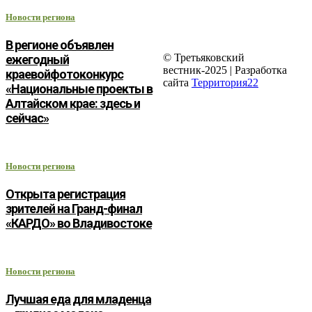
Новости региона
В регионе объявлен
© Третьяковский
ежегодный
вестник-2025 | Разработка
краевойфотоконкурс
сайта
Территория22
«Национальные проекты в
Алтайском крае: здесь и
сейчас»
Новости региона
Открыта регистрация
зрителей на Гранд-финал
«КАРДО» во Владивостоке
Новости региона
Лучшая еда для младенца