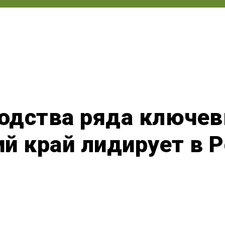
водства ряда ключе
й край лидирует в 