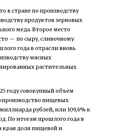
о в стране по производству
зводству продуктов зерновых
ьного меда. Второе место
сто — по сыру, сливочному
лого года в отрасли вновь
изводству мясных
инированных растительных
025 году совокупный объем
 «производство пищевых
3 миллиарда рублей
,
или 109,6% к
од. По итогам прошлого года в
 края доля пищевой и