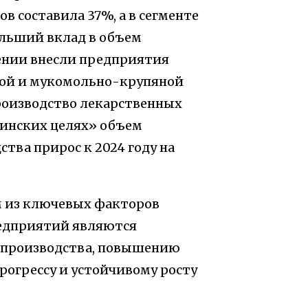
 составила 37%, а в сегменте
льший вклад в объем
ении внесли предприятия
ной и мукомольно-крупяной
производство лекарственных
цинских целях» объем
тва прирос к 2024 году на
м из ключевых факторов
едприятий являются
 производства, повышению
рогрессу и устойчивому росту