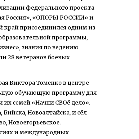
ализации федерального проекта
ная Россия», «ОПОРЫ РОССИИ» и
й край присоединился одним из
й образовательной программы,
изнес», знания по ведению
и 28 ветеранов боевых
ая Виктора Томенко в центре
льную обучающую программу для
и их семей «Начни СВОё дело».
 Бийска, Новоалтайска, и сёл
во, Новоегорьевское.
ссиях и международных