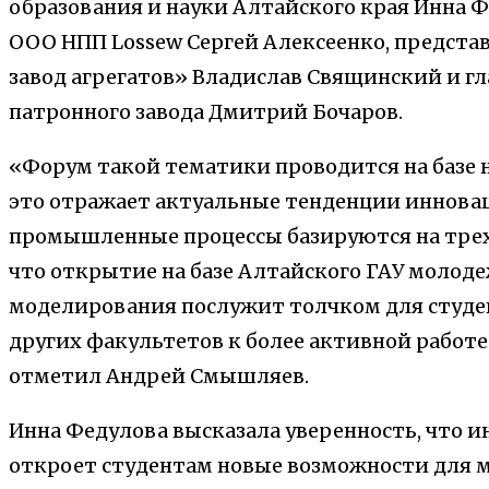
образования и науки Алтайского края Инна 
ООО НПП Lossew Сергей Алексеенко, предст
завод агрегатов» Владислав Свящинский и г
патронного завода Дмитрий Бочаров.
«Форум такой тематики проводится на базе 
это отражает актуальные тенденции инновац
промышленные процессы базируются на трех
что открытие на базе Алтайского ГАУ моло
моделирования послужит толчком для студен
других факультетов к более активной работ
отметил Андрей Смышляев.
Инна Федулова высказала уверенность, что 
откроет студентам новые возможности для 