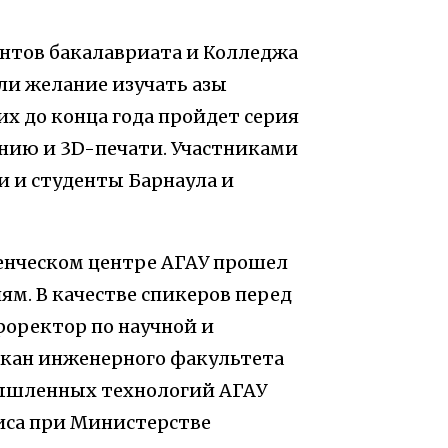
дентов бакалавриата и Колледжа
и желание изучать азы
х до конца года пройдет серия
нию и 3D-печати. Участниками
 и студенты Барнаула и
енческом центре АГАУ прошел
м. В качестве спикеров перед
ректор по научной и
кан инженерного факультета
мышленных технологий АГАУ
иса при Министерстве