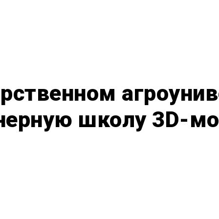
арственном агроуни
ерную школу 3D-мо