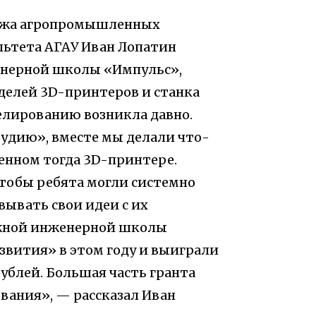
еджа агропромышленных
льтета АГАУ Иван Лопатин
енерной школы «Импульс»,
елей 3D-принтеров и станка
елированию возникла давно.
тудию», вместе мы делали что-
венном тогда 3D-принтере.
тобы ребята могли системно
ывать свои идеи с их
жной инженерной школы
звития» в этом году и выиграли
рублей. Большая часть гранта
вания», — рассказал Иван