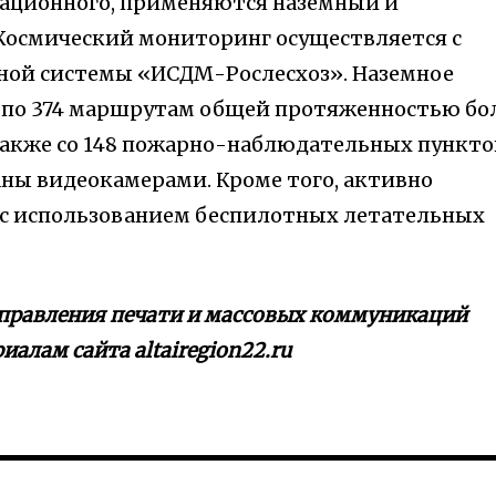
ационного, применяются наземный и
Космический мониторинг осуществляется с
й системы «ИСДМ-Рослесхоз». Наземное
 по 374 маршрутам общей протяженностью бо
 также со 148 пожарно-наблюдательных пункто
аны видеокамерами. Кроме того, активно
 с использованием беспилотных летательных
управления печати и массовых коммуникаций
иалам сайта altairegion22.ru