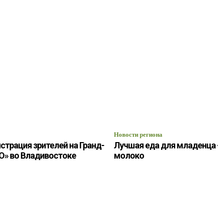
Новости региона
страция зрителей на Гранд-
Лучшая еда для младенца 
О» во Владивостоке
молоко