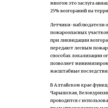
многом это заслуга авиа
25% возгораний на терри
Летчики-наблюдатели о
пожароопасных участков
при ликвидации возгора
передают лесным пожа
способах локализации о
позволяет минимизиров
масштабные последстви
В Алтайском крае функц
Чарышская, Белокурихи
проводится с использова