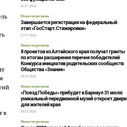
31.07.2026
ель
Новости региона
Завершается регистрация на федеральный
этап «ГосСтарт.Стажировки»
ть
31.07.2026
Новости региона
8 проектов из Алтайского края получат гранты
по итогам расширения перечня победителей
Конкурса инициатив родительских сообществ
ду
Общества «Знание»
29.07.2026
я
гий
Новости региона
«Поезд Победы» прибудет в Барнаул 31 июля:
уникальный передвижной музей откроет двери
для жителей края
29.07.2026
т в
Новости региона