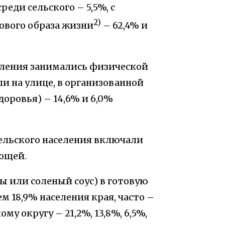
реди сельского – 5,5%, с
2)
вого образа жизни
– 62,4% и
аселения занимались физической
и на улице, в организованной
доровья) – 14,6% и 6,0%
сельского населения включали
вощей.
ы или соленый соус) в готовую
 18,9% населения края, часто –
му округу – 21,2%, 13,8%, 6,5%,